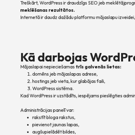
Treškārt, WordPress ir draudzīgs SEO jeb meklētājprogr
meklēšanas rezultātos.
Internetā ir daudz dažādu platformu mājaslapu izveidei,
Kā darbojas WordPr
Mājaslapai nepieciešamas
trīs galvenās lietas:
domēns jeb mājaslapas adrese,
hostings jeb vieta, kur glabājas faili,
WordPress sistēma.
Kad WordPress ir uzstādīts, iespējams pieslēgties adminis
Administrācijas panelī var:
rakstīt bloga rakstus,
pievienot jaunas lapas,
augšupielādēt bildes,