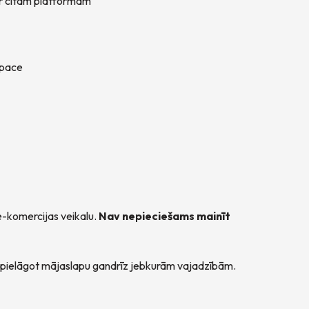
r citām platformām
space
 e-komercijas veikalu.
Nav nepieciešams mainīt
j pielāgot mājaslapu gandrīz jebkurām vajadzībām.