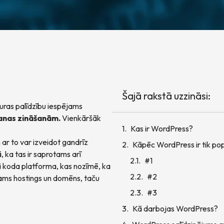
Šajā rakstā uzzināsi:
uras palīdzību iespējams
anas zināšanām.
Vienkāršāk
Kas ir WordPress?
ar to var izveidot gandrīz
Kāpēc WordPress ir tik po
, ka tas ir saprotams arī
#1
ā koda platforma, kas nozīmē, ka
#2
ams hostings un domēns, taču
#3
Kā darbojas WordPress?