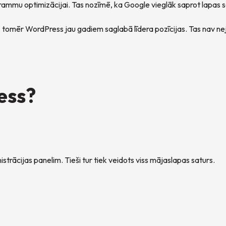
ammu optimizācijai. Tas nozīmē, ka Google vieglāk saprot lapas s
 tomēr WordPress jau gadiem saglabā līdera pozīcijas. Tas nav nej
ess?
trācijas panelim. Tieši tur tiek veidots viss mājaslapas saturs.