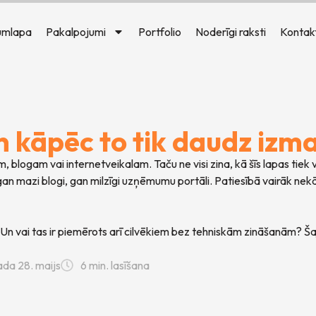
umlapa
Pakalpojumi
Portfolio
Noderīgi raksti
Kontakt
n kāpēc to tik daudz izm
logam vai internetveikalam. Taču ne visi zina, kā šīs lapas tiek 
an mazi blogi, gan milzīgi uzņēmumu portāli. Patiesībā vairāk ne
? Un vai tas ir piemērots arī cilvēkiem bez tehniskām zināšanām? Š
da 28. maijs
6 min. lasīšana