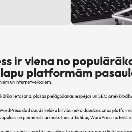
s ir viena no populārāk
slapu platformām pasaul
iem un internetveikaliem.
enkārša lietošana, plašas pielāgošanas iespējas un SEO priekšrocī
WordPress dod daudz lielāku brīvību nekā daudzas citas platform
 populārs un piemērots arī nākotnes attīstībai, WordPress noteikti 
veidi, ir vērts izvērtēt, vai vēlies to veidot pats vai uzticēt pro