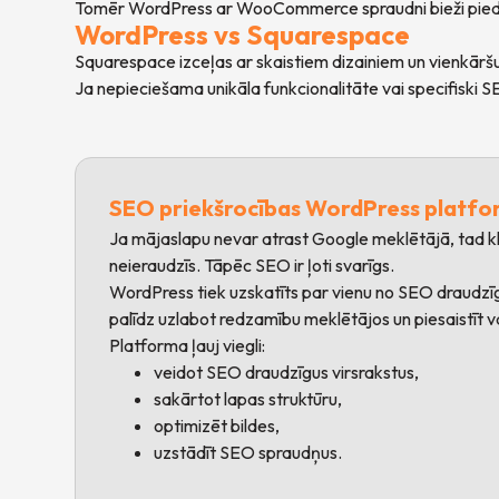
Tomēr WordPress ar WooCommerce spraudni bieži piedāv
WordPress vs Squarespace
Squarespace izceļas ar skaistiem dizainiem un vienkāršu
Ja nepieciešama unikāla funkcionalitāte vai specifiski S
SEO priekšrocības WordPress platf
Ja mājaslapu nevar atrast Google meklētājā, tad kl
neieraudzīs. Tāpēc SEO ir ļoti svarīgs.
WordPress tiek uzskatīts par vienu no SEO draudz
palīdz uzlabot redzamību meklētājos un piesaistīt 
Platforma ļauj viegli:
veidot SEO draudzīgus virsrakstus,
sakārtot lapas struktūru,
optimizēt bildes,
uzstādīt SEO spraudņus.