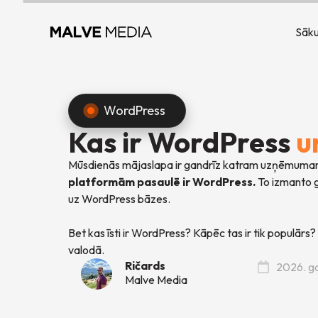
Sāk
WordPress
Kas ir WordPress
u
Mūsdienās mājaslapa ir gandrīz katram uzņēmumam, b
platformām pasaulē ir WordPress.
To izmanto g
uz WordPress bāzes.
Bet kas īsti ir WordPress? Kāpēc tas ir tik populārs
valodā.
Ričards
2026. ga
Malve Media