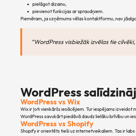
pielāgot dizainu,
pievienot funkcijas ar spraudņiem.
Piemēram, ja uzņēmums vēlas kontaktformu, nav jāalgo 
“WordPress visbiežāk izvēlas tie cilvēki, 
WordPress salīdzinā
WordPress vs Wix
Wix ir ļoti vienkāršs iesācējiem. Tur iespējams izveidot
WordPress savukārt piedāvā daudz lielāku brīvību un iespē
WordPress vs Shopify
Shopify ir orientēts tieši uz internetveikaliem. Tas ir la