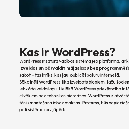
Kas ir WordPress?
WordPress ir satura vadības sistēma jeb platforma, ar k
izveidot un pārvaldīt mājaslapu bez programmēš
sakot – tas ir rīks, kas ļauj publicēt saturu internetā.
Sākotnēji WordPress tika izveidots blogiem, taču šodien 
jebkāda veida lapu. Lielākā WordPress priekšrocība ir tā
cilvēkiem bez tehniskas pieredzes. WordPress ir atvērt
tās izmantošana ir bez maksas. Protams, būs nepiecieš
pati sistēma nav jāpērk.