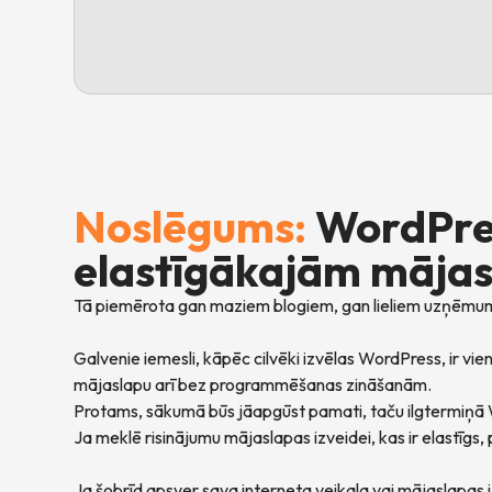
Noslēgums:
WordPres
elastīgākajām māja
Tā piemērota gan maziem blogiem, gan lieliem uzņēmum
Galvenie iemesli, kāpēc cilvēki izvēlas WordPress, ir vi
mājaslapu arī bez programmēšanas zināšanām.
Protams, sākumā būs jāapgūst pamati, taču ilgtermiņā 
Ja meklē risinājumu mājaslapas izveidei, kas ir elastīgs,
Ja šobrīd apsver sava interneta veikala vai mājaslapas iz