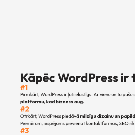
Kāpēc WordPress ir t
#1
Pirmkārt, WordPress ir ļoti elastīgs. Ar vienu un to paš
platformu, kad bizness aug.
#2
Otrkārt, WordPress piedāvā
milzīgu dizainu un papild
Piemēram, iespējams pievienot kontaktformas, SEO rīku
#3