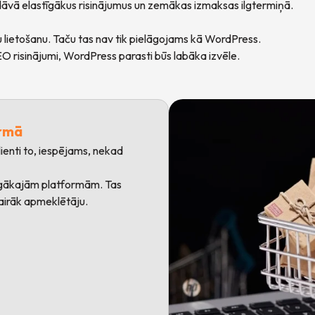
ā elastīgākus risinājumus un zemākas izmaksas ilgtermiņā.
 lietošanu. Taču tas nav tik pielāgojams kā WordPress.
EO risinājumi, WordPress parasti būs labāka izvēle.
ormā
ienti to, iespējams, nekad
īgākajām platformām. Tas
vairāk apmeklētāju.