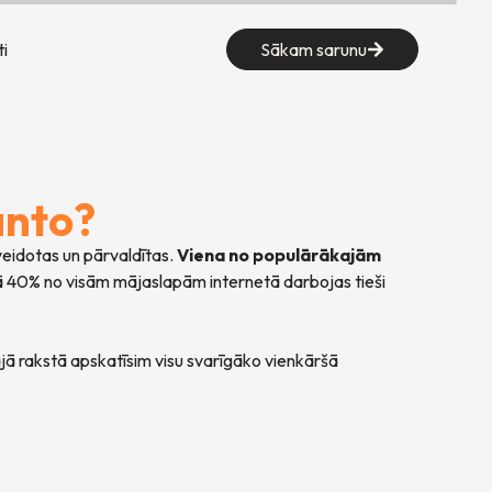
i
Sākam sarunu
anto?
veidotas un pārvaldītas.
Viena no populārākajām
kā 40% no visām mājaslapām internetā darbojas tieši
ajā rakstā apskatīsim visu svarīgāko vienkāršā