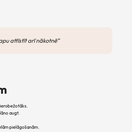
apu attīstīt arī nākotnē”
ām
r ierobežotāks.
plāno augt.
 lielām pielāgošanām.