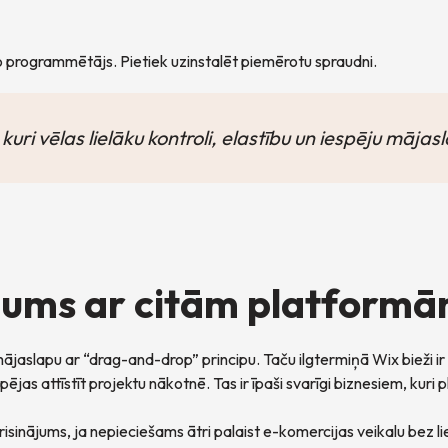
programmētājs. Pietiek uzinstalēt piemērotu spraudni.
kuri vēlas lielāku kontroli, elastību un iespēju mājasl
jums ar citām platform
 mājaslapu ar “drag-and-drop” principu. Taču ilgtermiņā Wix bieži i
jas attīstīt projektu nākotnē. Tas ir īpaši svarīgi biznesiem, kuri 
bs risinājums, ja nepieciešams ātri palaist e-komercijas veikalu bez